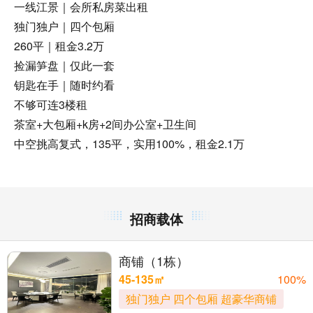
一线江景｜会所私房菜出租
独门独户｜四个包厢
260平｜租金3.2万
捡漏笋盘｜仅此一套
钥匙在手｜随时约看
不够可连3楼租
茶室+大包厢+k房+2间办公室+卫生间
中空挑高复式，135平，实用100%，租金2.1万
招商载体
商铺（1栋）
45-135㎡
100%
独门独户 四个包厢 超豪华商铺